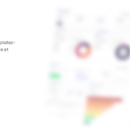
ploitez-
e et 