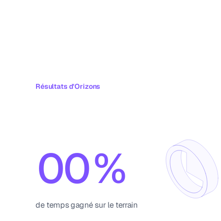
Résultats d'Orizons
Les
résultats
parlent
d'eux-mêmes
0
0
%
1
1
de temps gagné sur le terrain