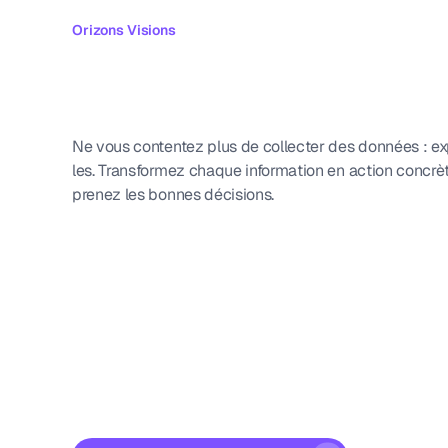
Orizons Visions
Passez
de
la
donnée
à
l’action
Ne vous contentez plus de collecter des données : ex
les. Transformez chaque information en action concrèt
prenez les bonnes décisions.