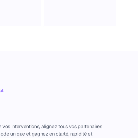
ct
ormisez
les
rventions
sur
site
vos interventions, alignez tous vos partenaires 
ode unique et gagnez en clarté, rapidité et 