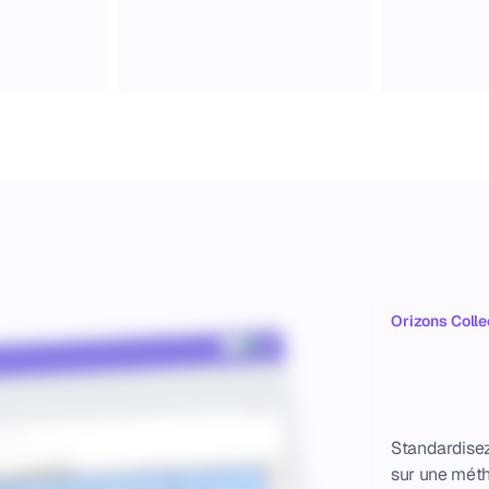
Orizons Colle
Unif
inte
Standardisez 
sur une méth